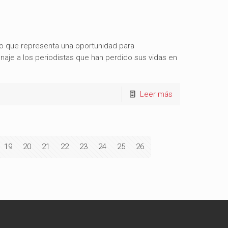
 lo que representa una oportunidad para
naje a los periodistas que han perdido sus vidas en
Leer más
19
20
21
22
23
24
25
26