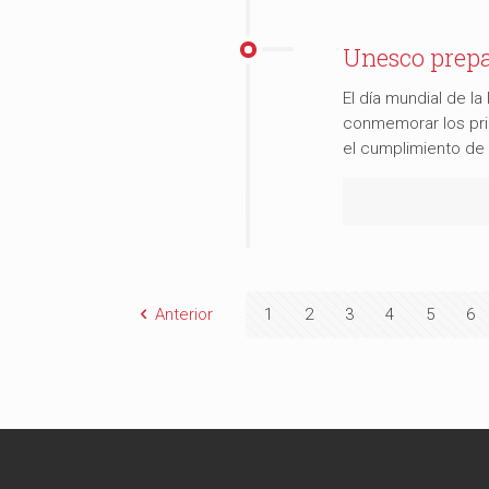
Unesco prepa
El día mundial de l
conmemorar los prin
el cumplimiento de
Anterior
1
2
3
4
5
6