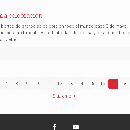
ra celebración
a libertad de prensa se celebra en todo el mundo cada 3 de mayo,
cipios fundamentales de la libertad de prensa y para rendir home
 su deber.
7
8
9
10
11
12
13
14
15
16
17
18
Siguiente