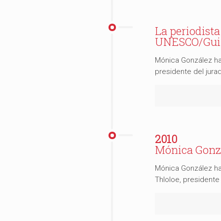
La periodist
UNESCO/Guill
Mónica González ha 
presidente del jur
2010
Mónica Gonzá
Mónica González ha 
Thloloe, president