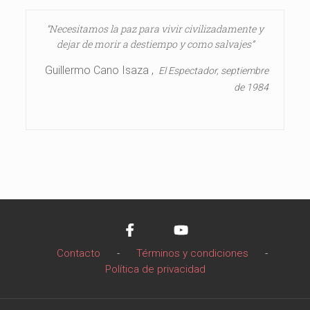
“Necesitamos la paz para vivir civilizadamente y
dejar de morir a destiempo y como salvajes”
Guillermo Cano Isaza ,
El Espectador, septiembre
de 1984
Contacto
-
Términos y condiciones
-
Política de privacidad