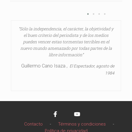
“Sólo la independencia, el carácter, la objetividad y
el buen criterio del periodista y de los medios
pueden vencer estas tormentas terribles en el
nuevo mundo amenazado por todas partes de la
libre información”
Guillermo Cano Isaza ,
El Espectador, agosto de
1984
Contacto
-
Términos y condiciones
-
Política de privacidad