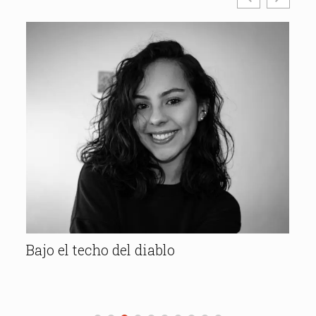
ta
Bajo el techo del diablo
L
e