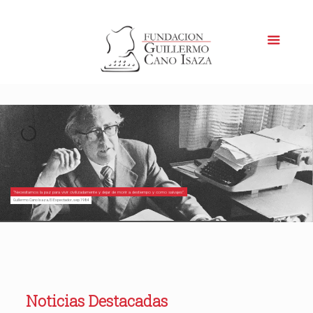
“Necesitamos la paz para vivir civilizadamente y dejar de morir a destiempo y como salvajes”.
Guillermo Cano Isaza, El Espectador, sep.1984
Noticias Destacadas