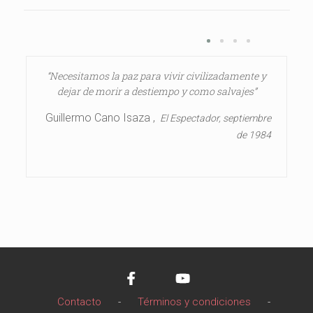
“Necesitamos la paz para vivir civilizadamente y
dejar de morir a destiempo y como salvajes”
Guillermo Cano Isaza ,
El Espectador, septiembre
de 1984
Contacto
-
Términos y condiciones
-