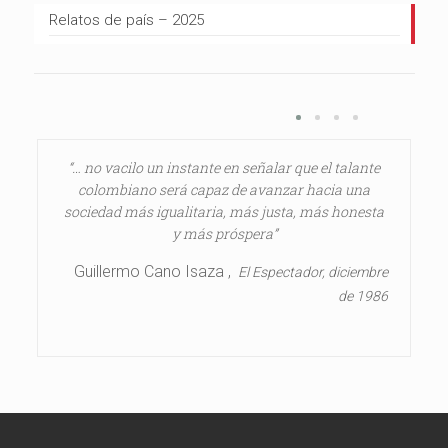
Relatos de país – 2025
“… no vacilo un instante en señalar que el talante
colombiano será capaz de avanzar hacia una
sociedad más igualitaria, más justa, más honesta
y más próspera”
Guillermo Cano Isaza ,
El Espectador, diciembre
de 1986