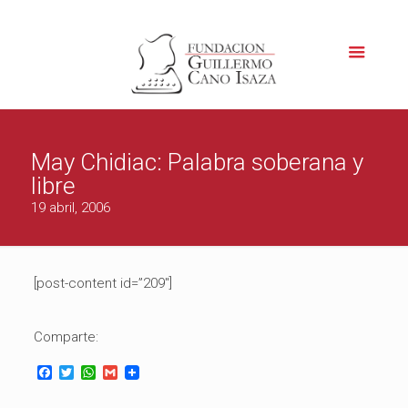
May Chidiac: Palabra soberana y
libre
19 abril, 2006
[post-content id=”209″]
Comparte:
Facebook
Twitter
WhatsApp
Gmail