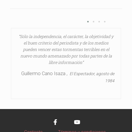
“Sólo la independencia, el carácter, la objetividad y
el buen criterio del periodista y de los medios
pueden vencer estas tormentas terribles en el
nuevo mundo amenazado por todas partes de la
libre información”
Guillermo Cano Isaza ,
El Espectador, agosto de
1984
Contacto
-
Términos y condiciones
-